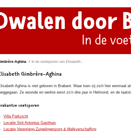
Dwalen door 
In de voe
Gimbrère-Aghina
In de voetsporen van Elisabeth...
Elisabeth Gimbrère-Aghina
lisabeth Aghina is niet geboren in Brabant. Maar toen zij zich hier eenmaal a
eggegaan. Ze woonde en werkte eerst zo’n drie jaar in Helmond, en de laatste 
Brabantse voetsporen
Villa Parkzicht
Locatie Sint Antonius Gasthuis
Locatie Vereniging Zuigelingenzorg & Melkverschaffing