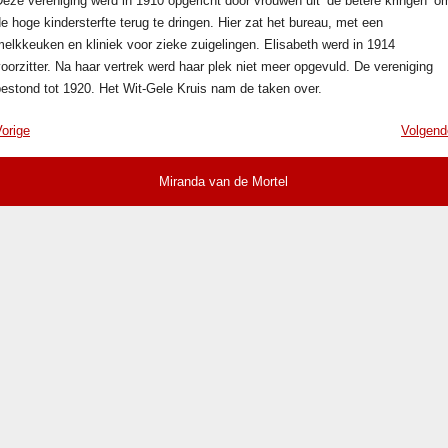
eze vereniging werd in 1910 opgericht door vrouwen uit ’de betere kringen’ o
e hoge kindersterfte terug te dringen. Hier zat het bureau, met een
elkkeuken en kliniek voor zieke zuigelingen. Elisabeth werd in 1914
oorzitter. Na haar vertrek werd haar plek niet meer opgevuld. De vereniging
bestond tot 1920. Het Wit-Gele Kruis nam de taken over.
orige
Volgend
Miranda van de Mortel