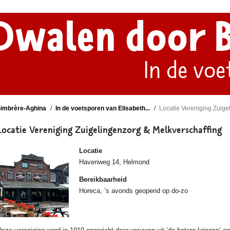
Dwalen door 
In de voe
Gimbrère-Aghina
In de voetsporen van Elisabeth...
Locatie Vereniging Zuigel
Locatie Vereniging Zuigelingenzorg & Melkverschaffing
Locatie
Havenweg 14, Helmond
Bereikbaarheid
Horeca, ’s avonds geopend op do-zo