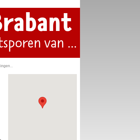
Brabant
tsporen van ...
ingen...