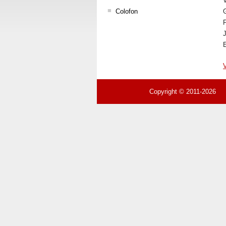
V
Colofon
G
P
J
E
V
Copyright © 2011-2026