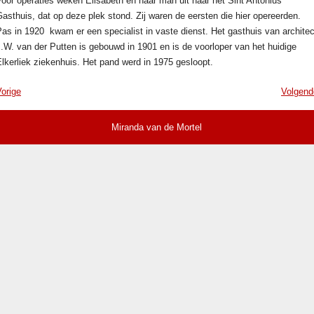
oor operaties weken Elisabeth en haar man uit naar het Sint Antonius
asthuis, dat op deze plek stond. Zij waren de eersten die hier opereerden.
as in 1920 kwam er een specialist in vaste dienst. Het gasthuis van architec
.W. van der Putten is gebouwd in 1901 en is de voorloper van het huidige
lkerliek ziekenhuis. Het pand werd in 1975 gesloopt.
orige
Volgend
Miranda van de Mortel