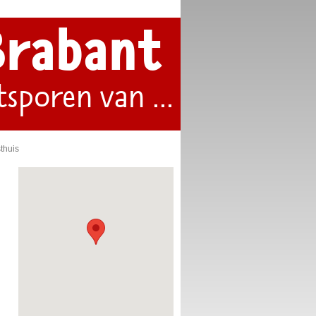
Brabant
tsporen van ...
thuis