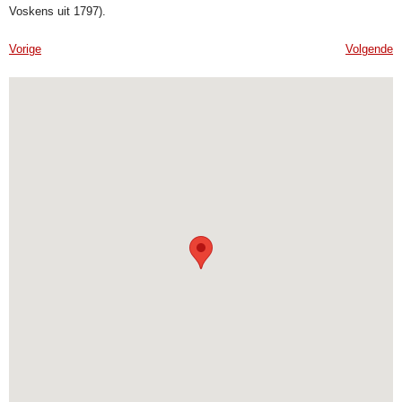
Voskens uit 1797).
Vorige
Volgende