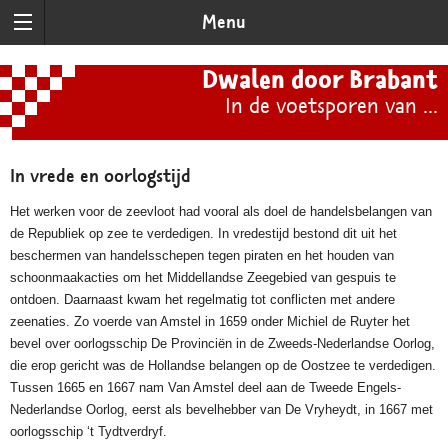
Menu
Dwalen door Brabant
In de voetsporen van ...
In vrede en oorlogstijd
Het werken voor de zeevloot had vooral als doel de handelsbelangen van
de Republiek op zee te verdedigen. In vredestijd bestond dit uit het
beschermen van handelsschepen tegen piraten en het houden van
schoonmaakacties om het Middellandse Zeegebied van gespuis te
ontdoen. Daarnaast kwam het regelmatig tot conflicten met andere
zeenaties. Zo voerde van Amstel in 1659 onder Michiel de Ruyter het
bevel over oorlogsschip De Provinciën in de Zweeds-Nederlandse Oorlog,
die erop gericht was de Hollandse belangen op de Oostzee te verdedigen.
Tussen 1665 en 1667 nam Van Amstel deel aan de Tweede Engels-
Nederlandse Oorlog, eerst als bevelhebber van De Vryheydt, in 1667 met
oorlogsschip ‘t Tydtverdryf.