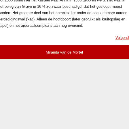
ot 1688 stond hier het kasteel waar Anna in 1533 geboren werd. Het was bij
het beleg van Grave in 1674 zo zwaar beschadigd, dat het gesloopt moest
orden. Het grootste deel van het complex ligt onder de nog zichtbare aarden
erdedigingswal ('kat'). Alleen de hoofdpoort (later gebruikt als kruitopslag en
kapel) en het arsenaalcomplex staan nog overeind.
Volgend
Miranda van de Mortel